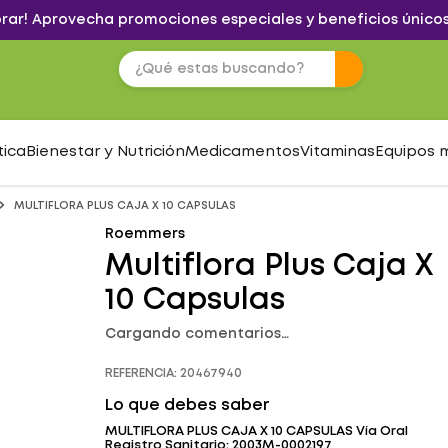
brar! Aprovecha promociones especiales y beneficios únicos
tica
Bienestar y Nutrición
Medicamentos
Vitaminas
Equipos 
MULTIFLORA PLUS CAJA X 10 CAPSULAS
Roemmers
Multiflora Plus Caja X
10 Capsulas
Cargando comentarios…
REFERENCIA
:
20467940
Lo que debes saber
MULTIFLORA PLUS CAJA X 10 CAPSULAS Vía Oral
Registro Sanitario: 2003M-0002197