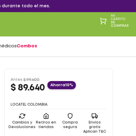
 durante todo el mes.
MI
CARRITO
DE
COMPRAS
médicos
Combos
Antes
$
99
.
600
Ahorra
10%
$
89
.
640
LOCATEL COLOMBIA
Cambios y
Retiros en
Compra
Envíos
Devoluciones
tiendas
segura
gratis
Aplican T&C