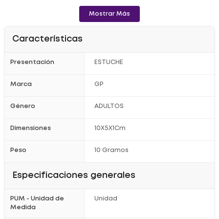
- Pila auditiva gp za 10 color amarillo blíster por 6 unidades lista
para su uso
Mostrar Más
- Retirar del empaque y ubicar en el dispositivo
Características
Presentación
ESTUCHE
Marca
GP
Género
ADULTOS
Dimensiones
10X5X1Cm
Peso
10 Gramos
Especificaciones generales
PUM - Unidad de
Unidad
Medida