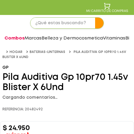
MI CARRITO DE COMPRAS
Combos
Marcas
Belleza y Dermocosmetica
Vitaminas
Bie
HOGAR
BATERIAS-LINTERNAS
PILA AUDITIVA GP 10PR70 1.45V
BLISTER X 6UND
GP
Pila Auditiva Gp 10pr70 1.45v
Blister X 6Und
Cargando comentarios…
REFERENCIA
:
20482492
$
24
.
950