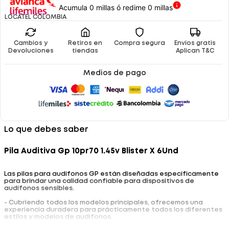
Acumula 0 millas ó redime 0 millas
LOCATEL COLOMBIA
Cambios y
Retiros en
Compra segura
Envíos gratis
Devoluciones
tiendas
Aplican T&C
Medios de pago
Lo que debes saber
Pila Auditiva Gp 10pr70 1.45v Blister X 6Und
Las pilas para audífonos GP están diseñadas específicamente
para brindar una calidad confiable para dispositivos de
audífonos sensibles.
- Cubriendo todos los modelos principales, ofrecemos una
experiencia duradera para prácticamente todos los diferentes
estilos y modelos de audífonos.