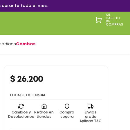
 durante todo el mes.
MI
CARRITO
DE
COMPRAS
médicos
Combos
$
26
.
200
LOCATEL COLOMBIA
Cambios y
Retiros en
Compra
Envíos
Devoluciones
tiendas
segura
gratis
Aplican T&C