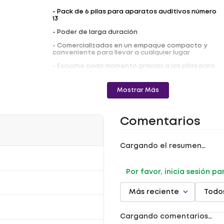
- Pack de 6 pilas para aparatos auditivos número
13
- Poder de larga duración
- Comercializadas en un empaque compacto y
conveniente para llevar a cualquier lugar
- Escuche cada momento gracias a las pilas para
audífonos Duracell
- Las pilas auditivas Duracell están codificadas por
Mostrar Más
colores, por lo que no tendrá ningún problema en
encontrar el tamaño adecuado
- Pueden almacenarse hasta 4 años a
Comentarios
temperatura ambiente
Cargando el resumen…
- Designación de las pilas tipo zinc-carbón y
alcalinas: Zinc Air
- Vencimiento de un periodo de uso recomendado :
Por favor, inicia sesión p
10 años desde su fabricación
- País de Origen: Alemania
Más reciente
Todo
- Polaridad del borne positivo (+):
- Tensión nominal: 1.4V
Cargando comentarios…