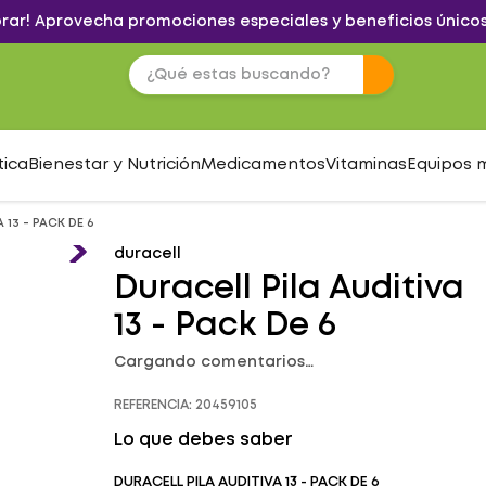
brar! Aprovecha promociones especiales y beneficios únicos
tica
Bienestar y Nutrición
Medicamentos
Vitaminas
Equipos 
 13 - PACK DE 6
duracell
Duracell Pila Auditiva
13 - Pack De 6
Cargando comentarios…
REFERENCIA
:
20459105
Lo que debes saber
DURACELL PILA AUDITIVA 13 - PACK DE 6