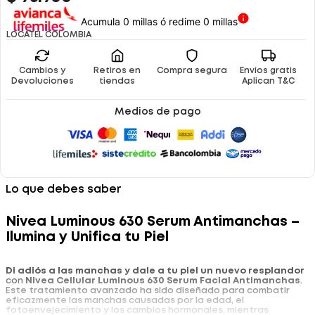
Acumula 0 millas ó redime 0 millas
LOCATEL COLOMBIA
Cambios y
Retiros en
Compra segura
Envíos gratis
Devoluciones
tiendas
Aplican T&C
Medios de pago
Lo que debes saber
Nivea Luminous 630 Serum Antimanchas –
Ilumina y Unifica tu Piel
Di adiós a las manchas y dale a tu piel un nuevo resplandor
con
Nivea Cellular Luminous 630 Serum Facial Antimanchas
.
Este tratamiento avanzado ha sido diseñado para combatir
eficazmente las manchas causadas por la edad, el
fotoenvejecimiento y los cambios hormonales, mientras