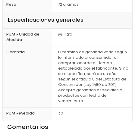
Peso
72 gramos
Limpia tu rostro
antes de la aplicación.
Aplica el serum
con suaves movimientos circulares por la
mañana y por la noche.
Sella tu rutina
con un hidratante o protector solar durante el
Especificaciones generales
día.
¡Descubre el poder de la luminosidad con Nivea Luminous
PUM - Unidad de
Mililitro
630 y luce una piel más uniforme y radiante!
Registro sanitario: INVIMA NSOC01548-20CO
Medida
Garantía
El término de garantía varía según
lo informado al consumidor al
comprar, acorde al tiempo
establecido por el fabricante. Si no
se especifica, será de un año
según el artículo 8 del Estatuto de
Consumidor (Ley 1480 de 2011),
excepto garantías especiales o
productos con fecha de
vencimiento.
PUM - Medida
30
Comentarios