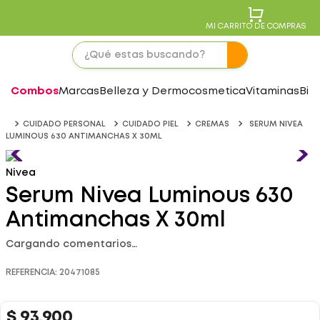
MI CARRITO DE COMPRAS
Combos
Marcas
Belleza y Dermocosmetica
Vitaminas
Bie
CUIDADO PERSONAL
CUIDADO PIEL
CREMAS
SERUM NIVEA
LUMINOUS 630 ANTIMANCHAS X 30ML
Nivea
Serum Nivea Luminous 630
Antimanchas X 30ml
Cargando comentarios…
REFERENCIA
:
20471085
$
93
.
900