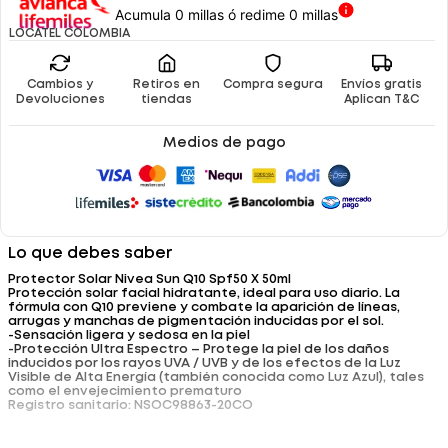
Acumula 0 millas ó redime 0 millas
LOCATEL COLOMBIA
Cambios y
Retiros en
Compra segura
Envíos gratis
Devoluciones
tiendas
Aplican T&C
Medios de pago
Lo que debes saber
Protector Solar Nivea Sun Q10 Spf50 X 50ml
Protección solar facial hidratante, ideal para uso diario. La
fórmula con Q10 previene y combate la aparición de líneas,
arrugas y manchas de pigmentación inducidas por el sol.
-Sensación ligera y sedosa en la piel
-Protección Ultra Espectro – Protege la piel de los daños
inducidos por los rayos UVA / UVB y de los efectos de la Luz
Visible de Alta Energía (también conocida como Luz Azul), tales
como el envejecimiento prematuro
Registro sanitario: NSOC98863-20CO