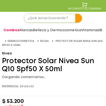
MI CARRITO DE COMPRAS
Combos
Marcas
Belleza y Dermocosmetica
Vitaminas
Bie
DERMOCOSMETICA
FACIAL
PROTECTOR SOLAR NIVEA SUN Q10
SPF50 X 50ML
Nivea
Protector Solar Nivea Sun
Q10 Spf50 X 50ml
Cargando comentarios…
REFERENCIA
:
20456432
$
53
.
200