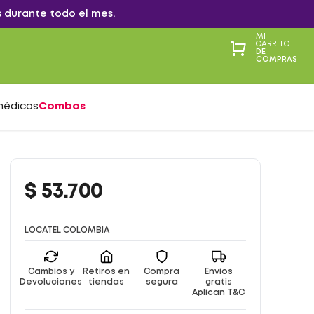
 durante todo el mes.
MI
CARRITO
DE
COMPRAS
médicos
Combos
$
53
.
700
LOCATEL COLOMBIA
Cambios y
Retiros en
Compra
Envíos
Devoluciones
tiendas
segura
gratis
Aplican T&C