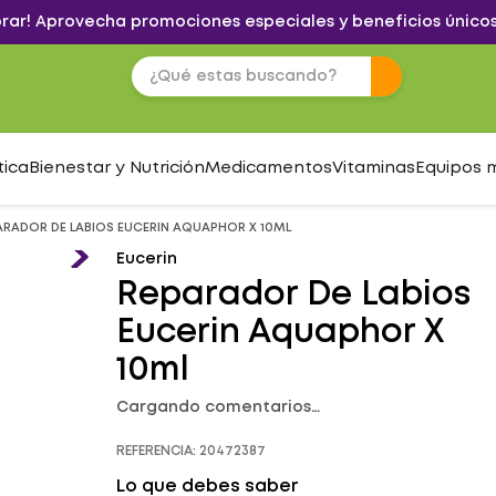
brar! Aprovecha promociones especiales y beneficios únicos
tica
Bienestar y Nutrición
Medicamentos
Vitaminas
Equipos 
ARADOR DE LABIOS EUCERIN AQUAPHOR X 10ML
Eucerin
Reparador De Labios
Eucerin Aquaphor X
10ml
Cargando comentarios…
REFERENCIA
:
20472387
Lo que debes saber