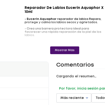
Reparador De Labios Eucerin Aquaphor X
10ml
-
Eucerin
Aquaphor
reparador de labios Repara,
protege y calma los labios secos y agrietados.
- Crea una barrera protectora ideal para
favorecer una rápida reparación de la piel de los
labios.
Beneficios
- Cuidado y alivio inmediato.
Mostrar Más
- Crea una barrera protectora ideal.
- Se ha demostrado clínicamente que repara y
calma los labios secos y agrietados.
Comentarios
Precauciones
- Almacenar en un lugar fresco.
Cargando el resumen…
Uso
Por favor, inicia sesión p
- Aplique el producto con la frecuencia necesaria.
Se presenta en un tubo de fácil aplicación
mediante presión.
Más reciente
Todo
Registro sanitario: NSOC01193-20CO