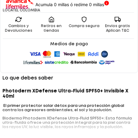
Acumula 0 millas ó redime 0 millas
LOCATEL COLOMBIA
Cambios y
Retiros en
Compra segura
Envíos gratis
Devoluciones
tiendas
Aplican T&C
Medios de pago
Lo que debes saber
Photoderm XDefense Ultra-Fluid SPF50+ Invisible X
40ml
El primer protector solar détox para una protección global
contra los agresores ambientales, el sol y la polución.
Bioderma Photoderm XDefense Ultra-Fluid SPF50+: Esta fórmula
ultra-fluida ofrece una protección integral para la piel contra
los rayos UV, la luz visible, los rayos infrarrojos y la polución.
Beneficios