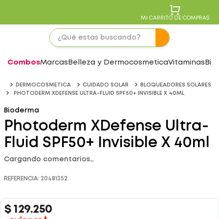
MI CARRITO DE COMPRAS
Combos
Marcas
Belleza y Dermocosmetica
Vitaminas
Bie
DERMOCOSMETICA
CUIDADO SOLAR
BLOQUEADORES SOLARES
PHOTODERM XDEFENSE ULTRA-FLUID SPF50+ INVISIBLE X 40ML
Bioderma
Photoderm XDefense Ultra-
Fluid SPF50+ Invisible X 40ml
Cargando comentarios…
REFERENCIA
:
20481352
$
129
.
250