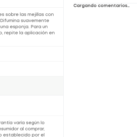
difuminar.
Duración de hasta 12 horas
con acabado
Cargando comentarios…
natural.
Aplicador XXL
que facilita la aplicación.
es sobre las mejillas con
L. Difumina suavemente
 una esponja. Para un
¿Cómo usar Iluminador
o, repite la aplicación en
Maybelline Sunkisser Tono 22?
Aplica
tres toques
sobre las mejillas con el
aplicador XXL.
Difumina suavemente
con los dedos o una
esponja.
Para un brillo más intenso, repite la
aplicación en capas.
¿Por qué comprarlo en Locatel?
Productos
originales y certificados
de
Maybelline New York
.
Compra fácil y segura
desde la web.
Entrega rápida a domicilio
con garantía de
Locatel.
Excelentes precios
y promociones en
rantía varía según lo
maquillaje facial.
nsumidor al comprar,
o establecido por el