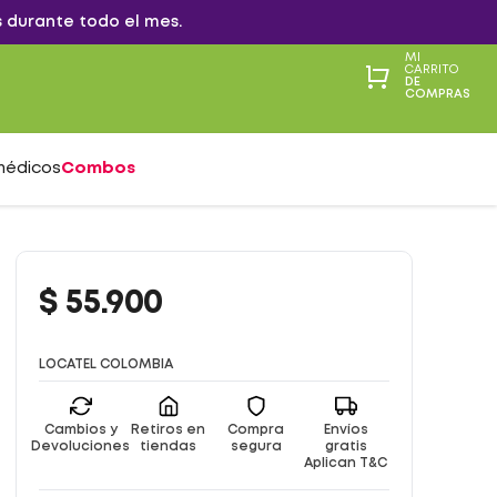
 durante todo el mes.
MI
CARRITO
DE
COMPRAS
médicos
Combos
$
55
.
900
LOCATEL COLOMBIA
Cambios y
Retiros en
Compra
Envíos
Devoluciones
tiendas
segura
gratis
Aplican T&C