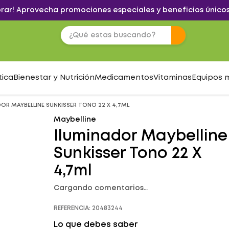
brar! Aprovecha promociones especiales y beneficios únicos
tica
Bienestar y Nutrición
Medicamentos
Vitaminas
Equipos 
OR MAYBELLINE SUNKISSER TONO 22 X 4,7ML
Maybelline
Iluminador Maybelline
Sunkisser Tono 22 X
4,7ml
Cargando comentarios…
REFERENCIA
:
20483244
Lo que debes saber