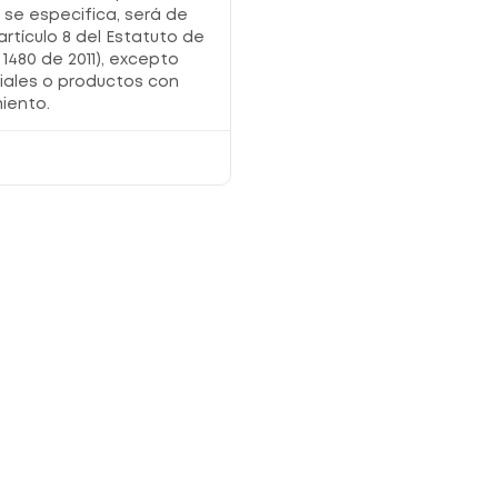
o se especifica, será de
Registro sanitario
artículo 8 del Estatuto de
1480 de 2011), excepto
NSOC35694-24CO
iales o productos con
iento.