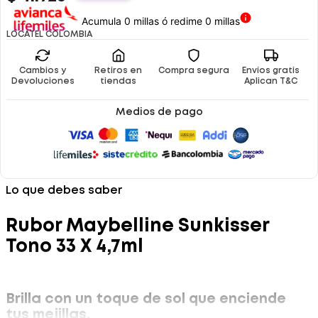
Acumula 0 millas ó redime 0 millas
LOCATEL COLOMBIA
Cambios y
Retiros en
Compra segura
Envíos gratis
Devoluciones
tiendas
Aplican T&C
Medios de pago
Lo que debes saber
Rubor Maybelline Sunkisser
Tono 33 X 4,7ml
Brilla con un toque de sol que enciende
tus mejillas.