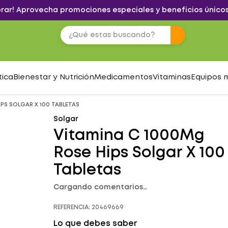
brar! Aprovecha promociones especiales y beneficios únicos
tica
Bienestar y Nutrición
Medicamentos
Vitaminas
Equipos 
PS SOLGAR X 100 TABLETAS
Solgar
Vitamina C 1000Mg
Rose Hips Solgar X 100
Tabletas
Cargando comentarios…
REFERENCIA
:
20469669
Lo que debes saber