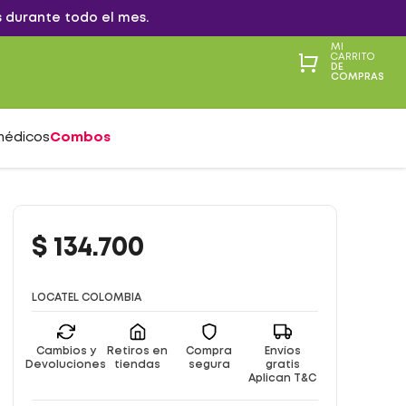
 durante todo el mes.
MI
CARRITO
DE
COMPRAS
médicos
Combos
$
134
.
700
LOCATEL COLOMBIA
Cambios y
Retiros en
Compra
Envíos
Devoluciones
tiendas
segura
gratis
Aplican T&C