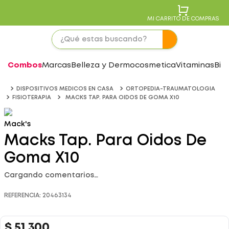
MI CARRITO DE COMPRAS
Combos
Marcas
Belleza y Dermocosmetica
Vitaminas
Bie
DISPOSITIVOS MEDICOS EN CASA
ORTOPEDIA-TRAUMATOLOGIA
FISIOTERAPIA
MACKS TAP. PARA OIDOS DE GOMA X10
Mack's
Macks Tap. Para Oidos De
Goma X10
Cargando comentarios…
REFERENCIA
:
20463134
$
51
.
300