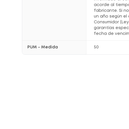
acorde al tiemp
fabricante. Si n
un año según el 
Consumidor (Ley 
garantías espec
fecha de vencim
PUM - Medida
50