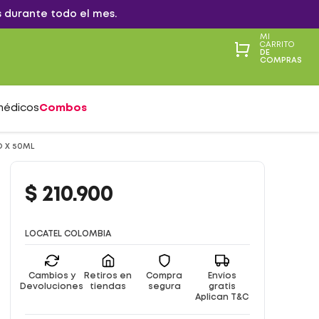
 durante todo el mes.
MI
CARRITO
DE
COMPRAS
médicos
Combos
O X 50ML
$
210
.
900
LOCATEL COLOMBIA
Cambios y
Retiros en
Compra
Envíos
Devoluciones
tiendas
segura
gratis
Aplican T&C