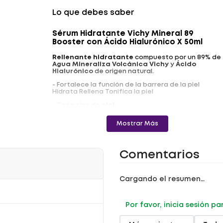
Lo que debes saber
Sérum Hidratante Vichy Mineral 89
Booster con Ácido Hialurónico X 50ml
Rellenante hidratante
compuesto por un 89% de
Agua Mineraliza Volcánica Vichy
y
Ácido
Hialurónico
de origen natural.
- Fortalece la función de la barrera de la piel
Hidrata Rellena Tonifica la piel
- Todo tipo de
piel.
Registro Sanitario: NSOC78883-17CO
Mostrar Más
Comentarios
Cargando el resumen…
Por favor, inicia sesión p