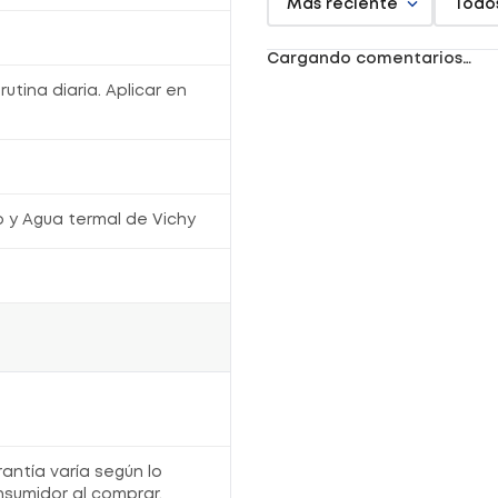
Más reciente
Todo
Cargando comentarios…
utina diaria. Aplicar en
o y Agua termal de Vichy
rantía varía según lo
nsumidor al comprar,