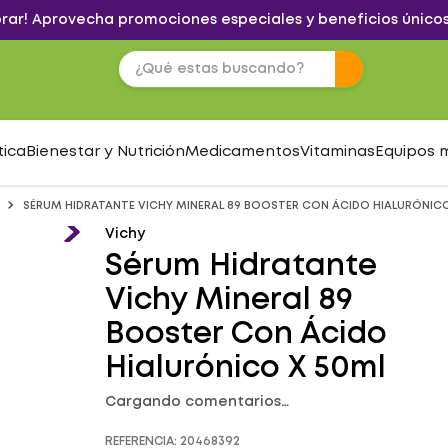
brar! Aprovecha promociones especiales y beneficios únicos
tica
Bienestar y Nutrición
Medicamentos
Vitaminas
Equipos 
SÉRUM HIDRATANTE VICHY MINERAL 89 BOOSTER CON ÁCIDO HIALURÓNIC
Vichy
Sérum Hidratante
Vichy Mineral 89
Booster Con Ácido
Hialurónico X 50ml
Cargando comentarios…
REFERENCIA
:
20468392