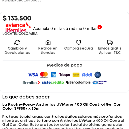
REFERENCIA
:
20460053
$
133
.
500
Acumula 0 millas ó redime 0 millas
LOCATEL COLOMBIA
Cambios y
Retiros en
Compra segura
Envíos gratis
Devoluciones
tiendas
Aplican T&C
Medios de pago
Lo que debes saber
La Roche-Posay Anthelios UVMune 400 Oil Control Gel Con
Color SPF50+ x 50ml
Protege tu piel grasa contra los daños solares más profundos
mientras unificas tu tono con Anthelios UVMune 400 Oil Control
Gel Con Color. Este protector solar facial de última generación
ofrece una protección de espectro ultra-amplio y un acabado