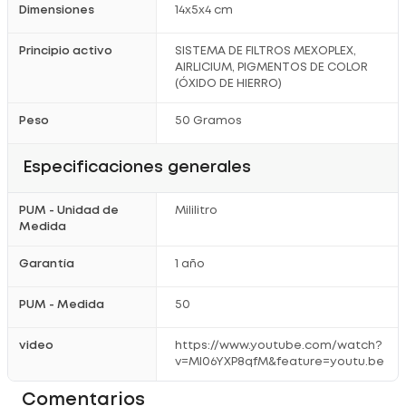
Dimensiones
14x5x4 cm
Unificación de Tono Natural:
Disimula imperfecciones ligeras y
rojeces gracias a sus pigmentos minerales de color adaptable.
Fórmula de Alta Tolerancia:
Apta para pieles grasas
Principio activo
SISTEMA DE FILTROS MEXOPLEX,
propensas a imperfecciones y sensiblemente delicadas.
AIRLICIUM, PIGMENTOS DE COLOR
(ÓXIDO DE HIERRO)
Registro Sanitario: NSOC56719-22PE
Peso
50 Gramos
Especificaciones generales
PUM - Unidad de
Mililitro
Medida
Garantía
1 año
PUM - Medida
50
video
https://www.youtube.com/watch?
v=MI06YXP8qfM&feature=youtu.be
Comentarios