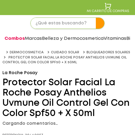
MI CARRITO DE COMPRAS
Combos
Marcas
Belleza y Dermocosmetica
Vitaminas
Bie
DERMOCOSMETICA
CUIDADO SOLAR
BLOQUEADORES SOLARES
PROTECTOR SOLAR FACIAL LA ROCHE POSAY ANTHELIOS UVMUNE OIL
CONTROL GEL CON COLOR SPF50 + X 50ML
La Roche Posay
Protector Solar Facial La
Roche Posay Anthelios
Uvmune Oil Control Gel Con
Color Spf50 + X 50ml
Cargando comentarios…