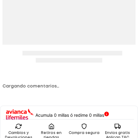
Cargando comentarios…
Acumula 0 millas ó redime 0 millas
Cambios y
Retiros en
Compra segura
Envíos gratis
Devoluciones
tiendas
Aplican T&C