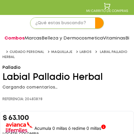
MI CARRITO DE COMPRAS
Combos
Marcas
Belleza y Dermocosmetica
Vitaminas
Bie
CUIDADO PERSONAL
MAQUILLAJE
LABIOS
LABIAL PALLADIO
HERBAL
Palladio
Labial Palladio Herbal
Cargando comentarios…
REFERENCIA
:
20483878
$
63
.
100
Acumula 0 millas ó redime 0 millas
LOCATEL COLOMBIA