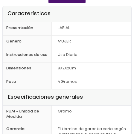
misma operación siempre siguiendo el contorno de tu boca y
deja que el producto se seque sin frotar tus labios uno con el
otro.
Características
Registro Sanitario: NSOC25674-23CO
Presentación
LABIAL
Género
MUJER
Instrucciones de uso
Uso Diario
Dimensiones
8X2X2Cm
Peso
4 Gramos
Especificaciones generales
PUM - Unidad de
Gramo
Medida
Garantía
El término de garantía varía según