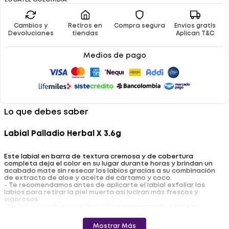
Cambios y
Retiros en
Compra segura
Envíos gratis
Devoluciones
tiendas
Aplican T&C
Medios de pago
Lo que debes saber
Labial Palladio Herbal X 3.6g
Este labial en barra de textura cremosa y de cobertura
completa deja el color en su lugar durante horas y brindan un
acabado mate sin resecar los labios gracias a su combinación
de extracto de aloe y aceite de cártamo y coco.
- Te recomendamos antes de aplicarte el labial exfoliar los
labios para retirar la piel muerta asi luciran más frescos y
vigorosos.
- Delinea tus labios con lápiz labial comenzando desde el
corazón del labio superior dibujando una V y continua el trazo
hasta las comisuras.
Mostrar Más
- Luego desliza el aplicador en el labio inferior repitiendo la