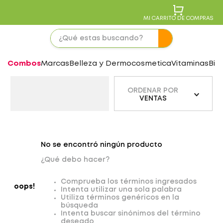
MI CARRITO DE COMPRAS
Combos
Marcas
Belleza y Dermocosmetica
Vitaminas
Bie
ORDENAR POR
VENTAS
No se encontró ningún producto
¿Qué debo hacer?
Comprueba los términos ingresados
oops!
Intenta utilizar una sola palabra
Utiliza términos genéricos en la
búsqueda
Intenta buscar sinónimos del término
deseado